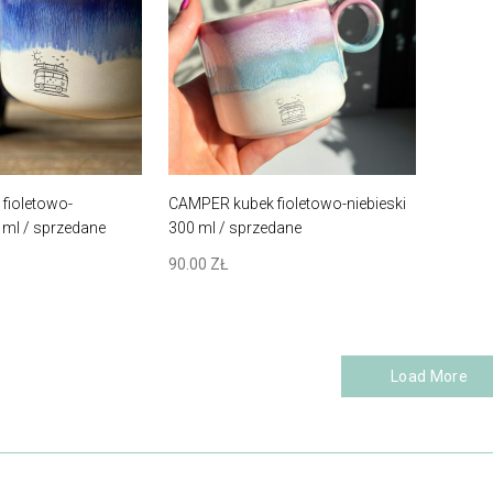
fioletowo-
CAMPER kubek fioletowo-niebieski
ml / sprzedane
300 ml / sprzedane
90.00
ZŁ
Load More