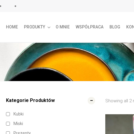
HOME
PRODUKTY
O MNIE
WSPÓŁPRACA
BLOG
KO
HOME
PRODUCTS
CAMPER LIFE
camper life
Kategorie Produktów
Showing all
2
r
Kubki
Miski
Prezenty