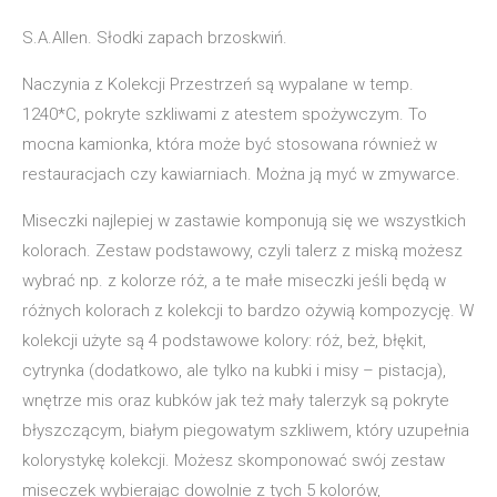
S.A.Allen. Słodki zapach brzoskwiń.
Naczynia z Kolekcji Przestrzeń są wypalane w temp.
1240*C, pokryte szkliwami z atestem spożywczym. To
mocna kamionka, która może być stosowana również w
restauracjach czy kawiarniach. Można ją myć w zmywarce.
Miseczki najlepiej w zastawie komponują się we wszystkich
kolorach. Zestaw podstawowy, czyli talerz z miską możesz
wybrać np. z kolorze róż, a te małe miseczki jeśli będą w
różnych kolorach z kolekcji to bardzo ożywią kompozycję. W
kolekcji użyte są 4 podstawowe kolory: róż, beż, błękit,
cytrynka (dodatkowo, ale tylko na kubki i misy – pistacja),
wnętrze mis oraz kubków jak też mały talerzyk są pokryte
błyszczącym, białym piegowatym szkliwem, który uzupełnia
kolorystykę kolekcji. Możesz skomponować swój zestaw
miseczek wybierając dowolnie z tych 5 kolorów,