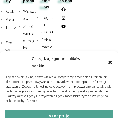
kty
praca
atne
do nas
linki
Kubki
Warszt
Regula
aty
Miski
min
Zamó
Talerz
sklepu
wienia
e
Rekla
specja
Zesta
macje
lne
wy
i
Dla
Pebble
Zarządzaj zgodami plików
zwroty
gastro
s
cookie
Polityk
nomii
a
Aby zapewnić jak najlepsze wrażenia, korzystamy z technologii, takich jak
Współ
pliki cookie, do przechowywania i/lub uzyskiwania dostępu do informacji o
Prywat
praca
urządzeniu. Zgoda na te technologie pozwoli nam przetwarzać dane, takie jak
ności
zachowanie podczas przeglądania lub unikalne identyfikatory na tej stronie.
B2B
Brak wyrażenia zgody lub wycofanie zgody może niekorzystnie wpłynąć na
Polityk
niektóre cechy i funkcje.
a
cookie
Akceptuję