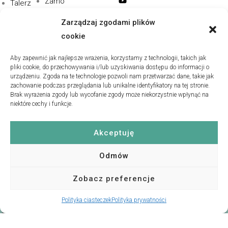
Zamó
Talerz
sklepu
wienia
e
Zarządzaj zgodami plików
Rekla
specja
Zesta
cookie
macje
lne
wy
i
Dla
Aby zapewnić jak najlepsze wrażenia, korzystamy z technologii, takich jak
Pebble
pliki cookie, do przechowywania i/lub uzyskiwania dostępu do informacji o
zwroty
gastro
s
urządzeniu. Zgoda na te technologie pozwoli nam przetwarzać dane, takie jak
Polityk
nomii
zachowanie podczas przeglądania lub unikalne identyfikatory na tej stronie.
Brak wyrażenia zgody lub wycofanie zgody może niekorzystnie wpłynąć na
a
Współ
niektóre cechy i funkcje.
Prywat
praca
ności
B2B
Akceptuję
Polityk
a
Odmów
cookie
Zobacz preferencje
s
Polityka ciasteczek
Polityka prywatności
STUDIO@KAMELO.PL