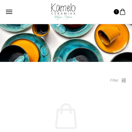
0
HOME
PRODUCTS
UMYWALKA
umywalka
Filter