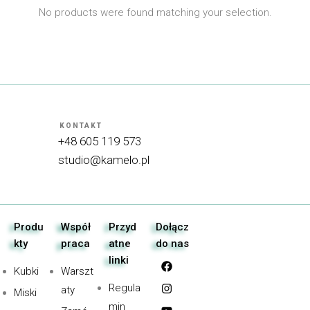
No products were found matching your selection.
KONTAKT
+48 605 119 573
studio@kamelo.pl
Produ
Współ
Przyd
Dołącz
kty
praca
atne
do nas
linki
Kubki
Warszt
Regula
aty
Miski
min